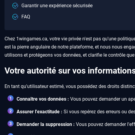
Garantir une expérience sécurisée
FAQ
Chez 1wingames.ca, votre vie privée n'est pas qu'une politiq
est la pierre angulaire de notre plateforme, et nous nous eng
utilisons et protégeons vos données, et clarifie le contrôle q
Votre autorité sur vos information
En tant qu'utilisateur estimé, vous possédez des droits distin
Connaître vos données :
Vous pouvez demander un aperç
Assurer l'exactitude :
Si vous repérez des erreurs ou des 
Demander la suppression :
Vous pouvez demander l'eff