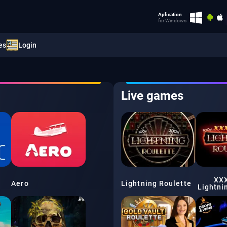
Aplication
for Windows
es
Login
Live games
XX
Aero
Lightning Roulette
Lightni