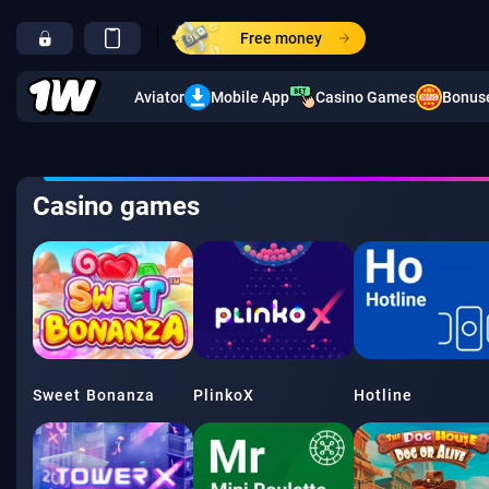
Free money
Aviator
Mobile App
Casino Games
Bonus
Casino games
Sweet Bonanza
PlinkoX
Hotline