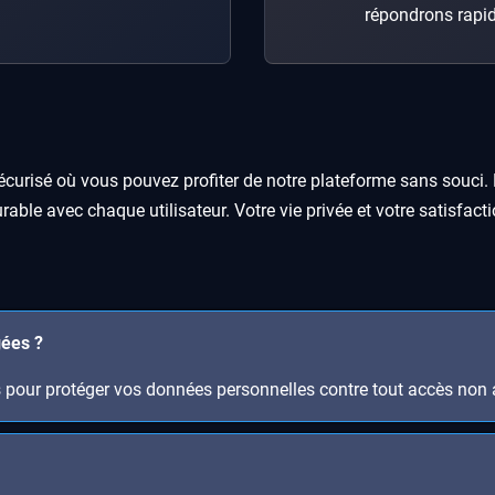
répondrons rapi
risé où vous pouvez profiter de notre plateforme sans souci. En
rable avec chaque utilisateur. Votre vie privée et votre satisfac
gées ?
pour protéger vos données personnelles contre tout accès non aut