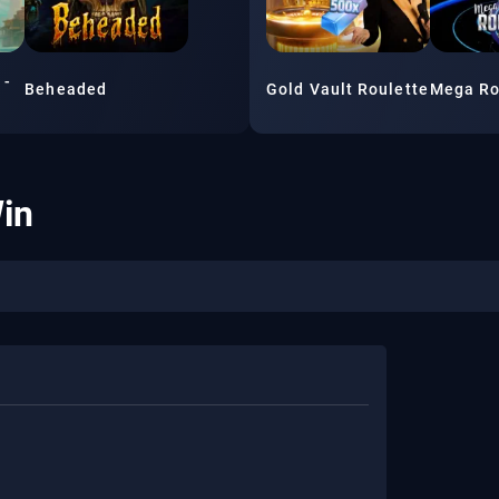
 -
Beheaded
Gold Vault Roulette
Mega Ro
Win