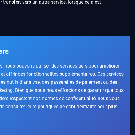
ransfert vers un autre service, lorsque cela est
ers
s, nous pouvons utiliser des services tiers pour améliorer
 et offrir des fonctionnalités supplémentaires. Ces services
des outils d'analyse, des passerelles de paiement ou des
eting. Bien que nous nous efforcions de garantir que tous
 tiers respectent nos normes de confidentialité, nous vous
consulter leurs politiques de confidentialité pour plus