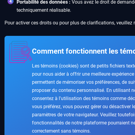
Portabilité des données :
Vous avez le droit de demander
techniquement réalisable.
Pour activer ces droits ou pour plus de clarifications, veuille
Comment fonctionnent les témo
Les témoins (cookies) sont de petits fichiers text
pour nous aider à offrir une meilleure expérience
permettent de mémoriser vos préférences, de suivre
proposer du contenu personnalisé. En utilisant n
consentez à l'utilisation des témoins comme décri
vous préférez, vous pouvez gérer ou désactiver l
paramètres de votre navigateur. Veuillez toutefoi
fonctionnalités de notre plateforme pourraient n
correctement sans témoins.